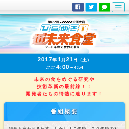
ナ
ビ
ゲ
ー
シ
ョ
ン
の
2017
1
21
年
月
日（土）
切
4:00
ごご
～4:54
替
未来の食をめぐる研究や
技術革新の最前線！！
開発者たちの情熱に迫ります！
番組概要
飽食と言われる日本。しかし１０年後、２０年後の私