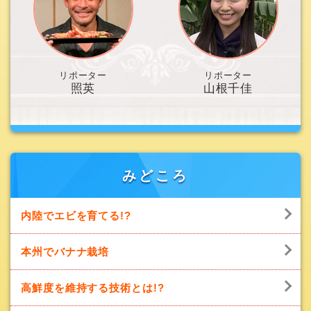
リポーター
リポーター
照英
山根千佳
みどころ
内陸でエビを育てる!?
本州でバナナ栽培
高鮮度を維持する技術とは!?