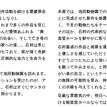
制作活動を続ける愛媛県在
本展では、池田動物園での
よしなり)。
とに完成させた新作を披露
これまで多くの作品を世に
く、干支の動物たちをテー
んだ愛情あふれる “療
そのほか、石村の代表的な
の出会い、そして亡き母の
楽堂ホールを鮮やかに彩り
術家への道…。石村は常に
石村嘉成の作品と画業を通
満ちており、彼が描く色鮮
と優しさを感じていただく
に圧倒的な迫力と生命力を
すどうぶつたちにより深い
を願ってやみません。と同
て池田動物園を訪れます。
がい者の自立」というテー
ーションを受けたのが、ア
の無限の可能性を育み、持
た。石村はすぐにサンタロ
くの示唆を与えてくれるこ
り掛かります。
荘厳な雰囲気の中、明日へ
ける能楽堂ホールならでは