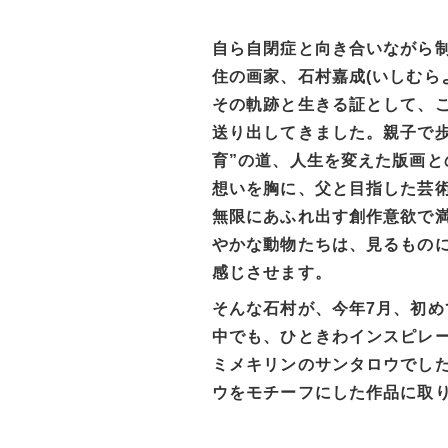
自ら自閉症と向き合いながら
住の画家、石村嘉成(いしむら
その軌跡と生きる証として、
送り出してきました。親子で歩
育”の道、人生を変えた版画と
想いを胸に、父と目指した芸
無限にあふれ出す創作意欲で
やかな動物たちは、見るもの
感じさせます。
そんな石村が、今年7月、初め
中でも、ひときわインスピレ
ミメキリンのサンタロウでし
ウをモチーフにした作品に取