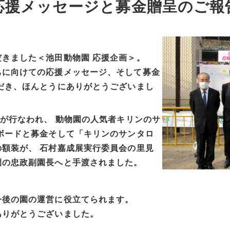
応援メッセージと募金贈呈のご報
きました＜池田動物園 応援企画＞。
ちに向けての応援メッセージ、そして募金
だき、ほんとうにありがとうございまし
式が行なわれ、 動物園の人気者キリンのサ
ボードと募金そして「キリンのサンタロ
額装が、 石村嘉成展実行委員会の里見
園の忠政副園長へと手渡されました。
今後の園の運営に役立てられます。
ありがとうございました。