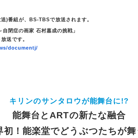
放送)番組が、BS-TBSで放送されます。
～自閉症の画家 石村嘉成の挑戦」
時～放送です。
ews/documentj/
キリンのサンタロウが能舞台に!?
能舞台とARTの新たな融合
界初！能楽堂でどうぶつたちが舞う