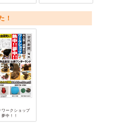
料金：無料
た！
！
りワークショップ
！夢中！！