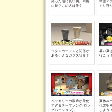
尖った頭に長い腕。両腕
精霊ア
に蛇？この人は誰？
くり狩
ツタンカーメンと関係が
暑い夏
ある小さなガラス容器？
行こう
ペッカリーの歌声が天使
夏休み
すぎるテーマソング(ロン
代文明
グバージョン)。
しよう