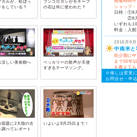
開催時間中
プカルが、松ぼっ
フンコロガシがモチーフ
ショップ・
りをしている？
の石は何に使われた？
日時：①8
②8月1
いずれも10
料金：入館
2016月9月
中南米と
幼少期に中
まで50年
は涼しい美術館へ
ペッカリーの歌声が天使
を教えても
！
すぎるテーマソング。
日時：9月10
※催しは変更
※終了時間
お問合せ・申込み：
場所：オリ
聴講料：5
2016月9月
オリエン
須藤寛史 
日時：9月17
の宿題に2大陸の古
いよいよ9月25日まで！
※終了時間
を調べてレポート
場所：オリ
！