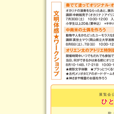
展覧会
ひ
歌