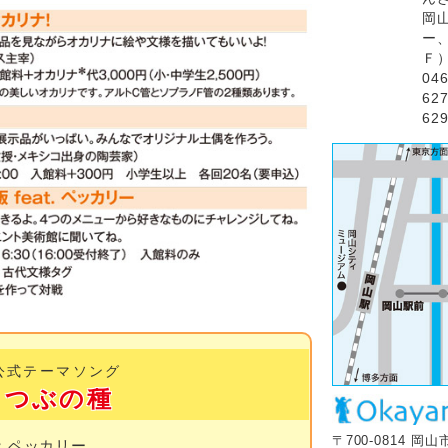
岡
ー
Ｆ
04
62
629
公式テーマソング
とつぶの種
〒
700-0814
岡山
：ペッカリー