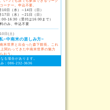
、いつでも誰でも参加できるワーク
コーナー。申込不要。
月10日（水）～14日（日）
7日（水）～21日（日）
:00-16:30（受付は16:00まで）
料のみ、申込不要
10日(土)
私−中南米の楽しみ方−
南米世界と出会った森下館長。これ
以上関わってきた中南米世界の魅力
らおう。
日（土）13:30-16:00
になる場合があります。
は前後する場合があります。
086-232-3636
エント美術館地下構堂
00円
17日(土)
トの文明の考え方
岡山市立オリエント美術館学芸員。
日（土）13:30-16:00
は前後する場合があります。
エント美術館地下構堂