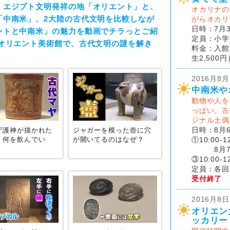
・エジプト文明発祥の地「オリエント」と、
オカリナの
「中南米」、2大陸の古代文明を比較しなが
がらオカリ
日時：7月30
ントと中南米」の魅力を動画でチラっとご紹
定員：小学
 オリエント美術館で、古代文明の謎を解き
料金：入館
生2,500円
2016月8
中南米や
動物や人を
っぱい。古
ジナル土偶
守護神が描かれた
ジャガーを模った壺に穴
日時：8月
、何を飲んでい
が開いてるのはなぜ？
①10:00-12
8月7
③10:00-12
定員：各回
受付終了
2016月8
オリエン太
ッカリー