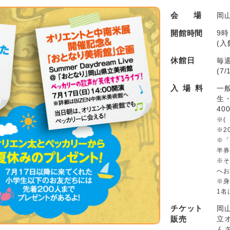
会場
岡
開館時間
9時
(入
休館日
毎
(7
入場料
一般
生・
40
※(
※2
※「
半券
※そ
へお
※身
1名
チケット
岡
立
販売
ん