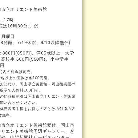
山市立オリエント美術館
～17時
館は16時30分まで)
週月曜日
/18開館、7/19休館、9/13以降無休)
 800円(650円)、満65歳以上・大学
高校生 600円(550円)、小中学生
0円
 )内の料金は前売。
0名以上の団体は各100円引。
おとなり」岡山県立美術館・岡山後楽園の
提示で入館料100円引。
の他各種割引は岡山市立オリエント美術館
問い合わせください。
体障害者手帳をお持ちの方とその付添の方
は無料。
山市立オリエント美術館受付、岡山市
オリエント美術館周辺ギャラリー、ぎ
ざや、山陽新聞社サービスセンター、