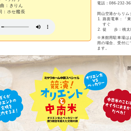
電話：086-232-3
曲：きりん
詞：ホセ艦長
岡山空港からリム
路面電車：「東
すぐ
徒
歩：桃太
※来館用駐車場は
用の場合、受付にて
ます。