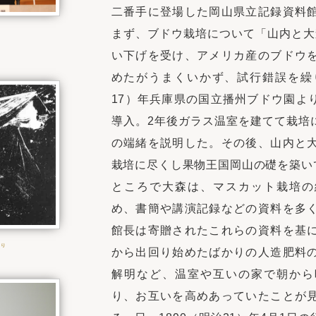
二番手に登場した岡山県立記録資料
まず、ブドウ栽培について「山内と大
い下げを受け、アメリカ産のブドウ
めたがうまくいかず、試行錯誤を繰り
17）年兵庫県の国立播州ブドウ園よ
導入。2年後ガラス温室を建てて栽培
の端緒を説明した。その後、山内と
栽培に尽くし果物王国岡山の礎を築い
ところで大森は、マスカット栽培の
め、書簡や講演記録などの資料を多
館長は寄贈されたこれらの資料を基
より
から出回り始めたばかりの人造肥料
解明など、温室や互いの家で朝から
り、お互いを高めあっていたことが