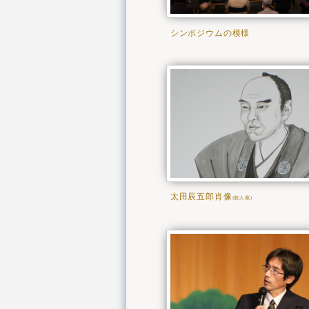
シンポジウムの模様
太田辰五郎肖像
(個人蔵)