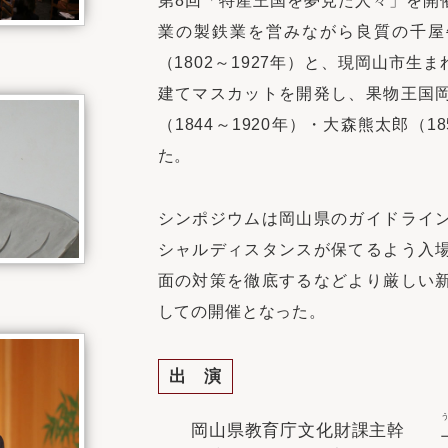
第8回「特産王国を夢見た人々」を開
業の製鉄業を営みながら良質の千屋
（1802～1927年）と、現岡山市生
建てマスカットを開発し、果物王国
（1844～1920年）・大森熊太郎（1
た。
シンポジウムは岡山県のガイドライ
シャルディスタンスが保てるよう入
面の対策を徹底するなどより厳しい
しての開催となった。
出 演
岡山県教育庁文化財課主幹