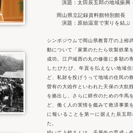
演題：太田辰五郎の地域振興 
岡山県立記録資料館特別館長
演題：原始温室で実りを結ぶ
シンポジウムで岡山県教育庁の上栫
動について「家業のたたら吹製鉄業
成功。江戸城西の丸の修復に多額の
したびたび、年貢を払えない地域住
ど、私財を投げうって地域の住民の
曽有の大凶作といわれた天保の大飢
を拠出し、さらに耕作のための牛馬
ど、働く人の実情を鑑みて救済事業
に報いることを第一に据えた辰五郎
た。
続いて上栫さんは、千屋牛の育成・