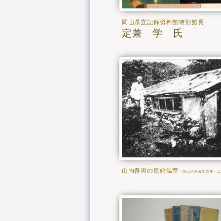
岡山県立記録資料館特別館長
定兼 学 氏
山内善男の原始温室
「岡山の果樹園芸史」