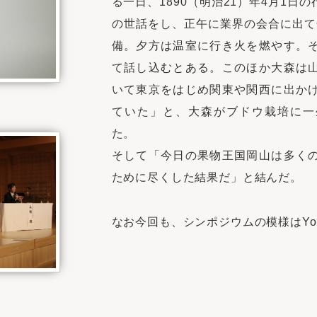
る一日、1890（明治21）年4月1日
の世話をし、正午に業界の会合に出て
備。夕方は温室に行き火を燃やす。
て話し込むとある。このほか大森は
いて東京をはじめ関東や関西に出か
ていた」と、大森がブドウ栽培に一
た。
そして「今日の果物王国岡山は多く
ために尽くした結果だ」と結んだ。
なお今回も、シンポジウムの模様はYou