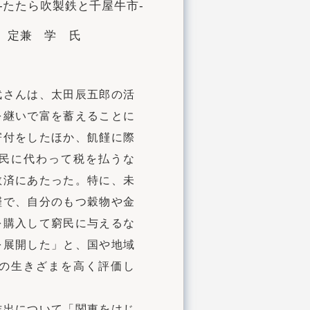
-たたら吹製鉄と千屋牛市-
 定兼 学 氏
武さんは、太田辰五郎の活
を継いで富を蓄えることに
寄付をしたほか、飢饉に際
民に代わって税を払うな
救済にあたった。特に、未
饉で、自分のもつ穀物や金
を購入して窮民に与えるな
を展開した」と、国や地域
の生きざまを高く評価し
作出について「関東をはじ