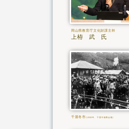
岡山県教育庁文化財課主幹
上栫 武 氏
千屋冬市
(1883年、千屋牛振興会蔵)