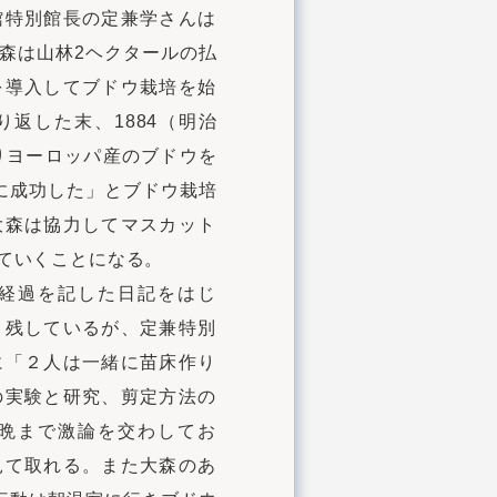
館特別館長の定兼学さんは
森は山林2ヘクタールの払
を導入してブドウ栽培を始
返した末、1884（明治
りヨーロッパ産のブドウを
に成功した」とブドウ栽培
大森は協力してマスカット
ていくことになる。
経過を記した日記をはじ
く残しているが、定兼特別
に「２人は一緒に苗床作り
の実験と研究、剪定方法の
晩まで激論を交わしてお
見て取れる。また大森のあ