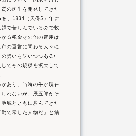
良質の肉牛を開発してきた
を、1834（天保5）年に
飢饉で苦しんでいるので救
かかる税金その他の費用は
は市の運営に関わる人々に
ての勢いを失いつつある中
入してその規模を拡大して
。
準があり、当時の牛が現在
もしれないが、辰五郎がそ
。地域とともに歩んできた
行動で示した人物だ」と結