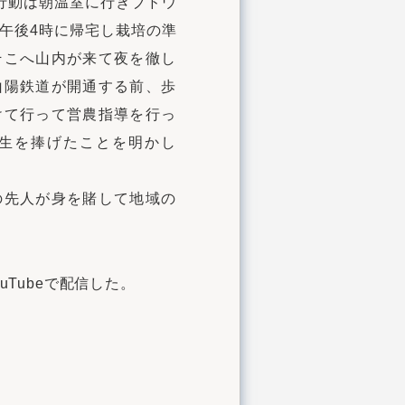
の行動は朝温室に行きブドウ
午後4時に帰宅し栽培の準
そこへ山内が来て夜を徹し
山陽鉄道が開通する前、歩
けて行って営農指導を行っ
生を捧げたことを明かし
の先人が身を賭して地域の
Tubeで配信した。