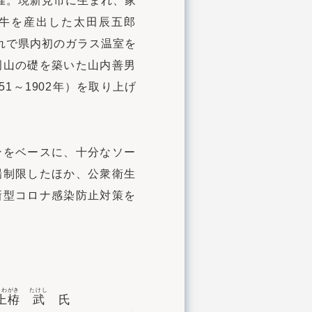
催。現新見市に生まれ、家
牛を産出した太田辰五郎
まれで県内初のガラス温室を
岡山の礎を築いた山内善男
851～1902年）を取り上げ
ンをベースに、十分なソー
場制限したほか、公衆衛生
新型コロナ感染防止対策を
うわがき
たけし
上栫
武
氏