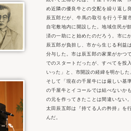
め近隣の優良牛との交配を繰り返し
辰五郎だが、牛馬の取引を行う千屋市
自宅敷地内に開設した。地域住民が
済の一助にと始めたのだろう。市に
辰五郎が負担し、市から生じる利益
分与した。市は辰五郎の家業がかつ
でのスタートだったが、すべてを投
いった」と、市開設の経緯を明かした
そして「現在の千屋牛には厳しい基
の千屋牛とイコールでは結べないか
の元を作ってきたことは間違いない
太田辰五郎は『持てる人の矜持』を
んだ。